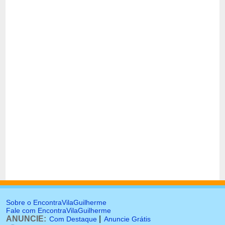
Sobre o EncontraVilaGuilherme
Fale com EncontraVilaGuilherme
ANUNCIE:
|
Com Destaque
Anuncie Grátis