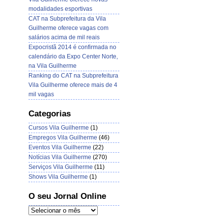
modalidades esportivas
CAT na Subprefeitura da Vila
Guilherme oferece vagas com
salários acima de mil reais
Expocristã 2014 é confirmada no
calendário da Expo Center Norte,
na Vila Guilherme
Ranking do CAT na Subprefeitura
Vila Guilherme oferece mais de 4
mil vagas
Categorias
Cursos Vila Guilherme
(1)
Empregos Vila Guilherme
(46)
Eventos Vila Guilherme
(22)
Notícias Vila Guilherme
(270)
Serviços Vila Guilherme
(11)
Shows Vila Guilherme
(1)
O seu Jornal Online