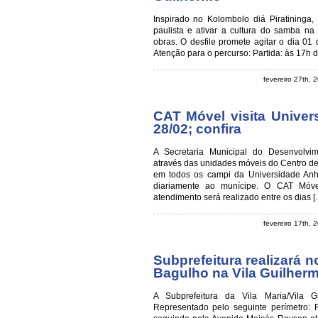
Inspirado no Kolombolo diá Piratininga
paulista e ativar a cultura do samba na
obras. O desfile promete agitar o dia 0
Atenção para o percurso: Partida: às 17h d
fevereiro 27th,
CAT Móvel visita Univer
28/02; confira
A Secretaria Municipal do Desenvolvi
através das unidades móveis do Centro de
em todos os campi da Universidade Anha
diariamente ao munícipe. O CAT Móve
atendimento será realizado entre os dias [
fevereiro 17th,
Subprefeitura realizará n
Bagulho na Vila Guilher
A Subprefeitura da Vila Maria/Vila 
Representado pelo seguinte perímetro: 