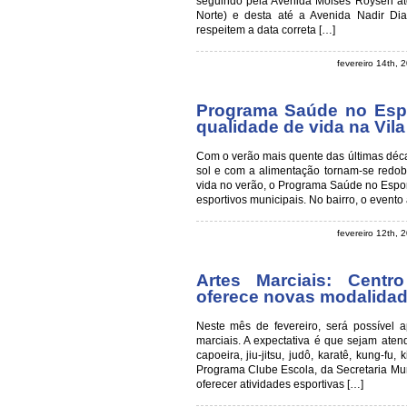
seguindo pela Avenida Moisés Roysen até
Norte) e desta até a Avenida Nadir Di
respeitem a data correta […]
fevereiro 14th,
Programa Saúde no Espo
qualidade de vida na Vil
Com o verão mais quente das últimas déc
sol e com a alimentação tornam-se redob
vida no verão, o Programa Saúde no Espor
esportivos municipais. No bairro, o evento
fevereiro 12th,
Artes Marciais: Centr
oferece novas modalidad
Neste mês de fevereiro, será possível 
marciais. A expectativa é que sejam ate
capoeira, jiu-jitsu, judô, karatê, kung-fu
Programa Clube Escola, da Secretaria Mun
oferecer atividades esportivas […]