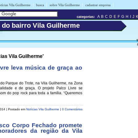
|
|
|
|
tícias Vila Guilherme
busca
sobre Vila Guilherme
cadastrar empresa
A
B
C
D
E
F
G
H
I
J
categorias:
 do bairro Vila Guilherme
s
ias Vila Guilherme'
ivre leva música de graça ao
do Parque do Trote, na Vila Guilherme, na Zona
alidade e de graça. O projeto Palco Livre se
 som do pop rock para toda a família. “Queremos
2014
| Postado em
Notícias Vila Guilherme
|
0 Comentários
esco Corpo Fechado promete
moradores da região da Vila