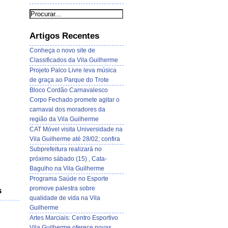
Artigos Recentes
Conheça o novo site de
Classificados da Vila Guilherme
Projeto Palco Livre leva música
de graça ao Parque do Trote
Bloco Cordão Carnavalesco
Corpo Fechado promete agitar o
carnaval dos moradores da
região da Vila Guilherme
CAT Móvel visita Universidade na
Vila Guilherme até 28/02; confira
Subprefeitura realizará no
próximo sábado (15) , Cata-
Bagulho na Vila Guilherme
Programa Saúde no Esporte
promove palestra sobre
s
qualidade de vida na Vila
Guilherme
Artes Marciais: Centro Esportivo
Vila Guilherme oferece novas