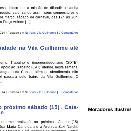
, esse bloco tem a missão de difundir o samba
 região, valorizando assim seus compositores e
1 de março, sábado de carnaval, das 17h às 20h.
a Praça Arlindo […]
 2014
| Postado em
Notícias Vila Guilherme
|
0 Comentários
sidade na Vila Guilherme até
mento, Trabalho e Empreendedorismo (SDTE),
 Apoio ao Trabalho (CAT), atende, nesta semana,
nguera da Capital, além do atendimento feito
l passará pelo bairro da Vila Guilherme. O
…]
 2014
| Postado em
Notícias Vila Guilherme
|
0 Comentários
o próximo sábado (15) , Cata-
Moradores Ilustre
me
Guilherme realizará no próximo sábado (15)
Rua Maria Cândida até a Avenida Zaki Narchi,