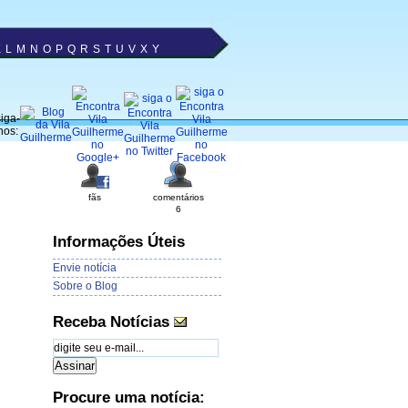
K
L
M
N
O
P
Q
R
S
T
U
V
X
Y
iga-
nos:
fãs
comentários
6
Informações Úteis
Envie notícia
Sobre o Blog
Receba Notícias
Procure uma notícia: