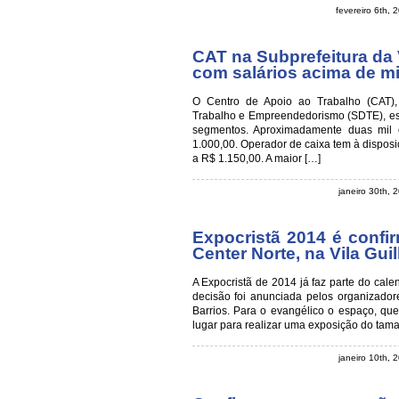
fevereiro 6th,
CAT na Subprefeitura da 
com salários acima de mil
O Centro de Apoio ao Trabalho (CAT), 
Trabalho e Empreendedorismo (SDTE), est
segmentos. Aproximadamente duas mil 
1.000,00. Operador de caixa tem à dispos
a R$ 1.150,00. A maior […]
janeiro 30th, 
Expocristã 2014 é confi
Center Norte, na Vila Gui
A Expocristã de 2014 já faz parte do cale
decisão foi anunciada pelos organizador
Barrios. Para o evangélico o espaço, qu
lugar para realizar uma exposição do tama
janeiro 10th, 