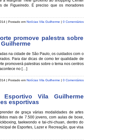
 a Marginal Tietê (próximo ao shopping Center
as de Figueiredo. É preciso que os moradores
 2014
| Postado em
Notícias Vila Guilherme
|
0 Comentários
rte promove palestra sobre
a Guilherme
adas na cidade de São Paulo, os cuidados com o
rados. Para dar dicas de como ter qualidade de
te promoverá palestras sobre o tema nos centros
 acontece no […]
 2014
| Postado em
Notícias Vila Guilherme
|
0 Comentários
o Esportivo Vila Guilherme
es esportivas
aprender de graça várias modalidades de artes
ndidos mais de 7.500 jovens, com aulas de boxe,
, kickboxing, taekwondo e tai-chi-chuan, dentro do
icipal de Esportes, Lazer e Recreação, que visa