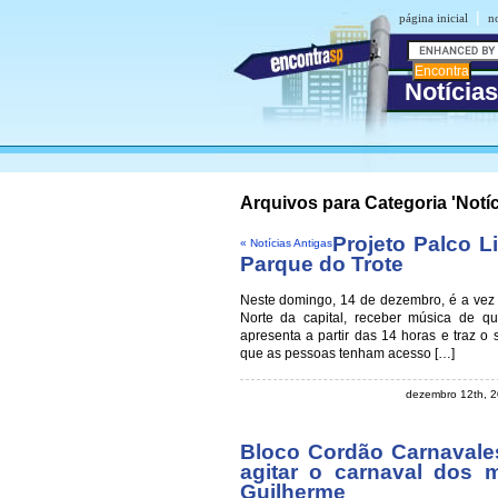
|
página inicial
no
Notícias
Arquivos para Categoria 'Notíc
Projeto Palco L
« Notícias Antigas
Parque do Trote
Neste domingo, 14 de dezembro, é a vez 
Norte da capital, receber música de qu
apresenta a partir das 14 horas e traz o
que as pessoas tenham acesso […]
dezembro 12th, 
Bloco Cordão Carnaval
agitar o carnaval dos 
Guilherme