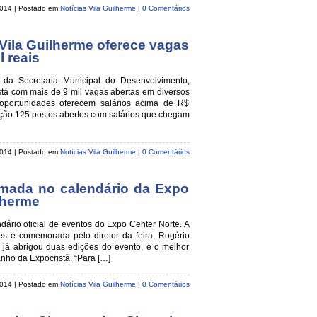
 2014
| Postado em
Notícias Vila Guilherme
|
0 Comentários
Vila Guilherme oferece vagas
 reais
da Secretaria Municipal do Desenvolvimento,
á com mais de 9 mil vagas abertas em diversos
oportunidades oferecem salários acima de R$
ição 125 postos abertos com salários que chegam
2014
| Postado em
Notícias Vila Guilherme
|
0 Comentários
rmada no calendário da Expo
lherme
ndário oficial de eventos do Expo Center Norte. A
es e comemorada pelo diretor da feira, Rogério
e já abrigou duas edições do evento, é o melhor
nho da Expocristã. “Para […]
2014
| Postado em
Notícias Vila Guilherme
|
0 Comentários