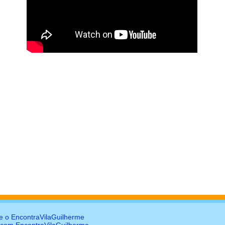
e o EncontraVilaGuilherme