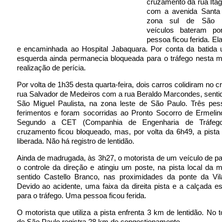
cruzamento da rua Ita
com a avenida Santa 
zona sul de São P
veículos bateram p
pessoa ficou ferida. Ela
e encaminhada ao Hospital Jabaquara. Por conta da batida 
esquerda ainda permanecia bloqueada para o tráfego nesta m
realização de perícia.
Por volta de 1h35 desta quarta-feira, dois carros colidiram no 
rua Salvador de Medeiros com a rua Beraldo Marcondes, senti
São Miguel Paulista, na zona leste de São Paulo. Três pes
ferimentos e foram socorridas ao Pronto Socorro de Ermelin
Segundo a CET (Companhia de Engenharia de Tráfego
cruzamento ficou bloqueado, mas, por volta da 6h49, a pista 
liberada. Não há registro de lentidão.
Ainda de madrugada, às 3h27, o motorista de um veículo de p
o controle da direção e atingiu um poste, na pista local da ma
sentido Castello Branco, nas proximidades da ponte da Vil
Devido ao acidente, uma faixa da direita pista e a calçada e
para o tráfego. Uma pessoa ficou ferida.
O motorista que utiliza a pista enfrenta 3 km de lentidão. No t
de São Paulo registra 28 km de congestionamento.