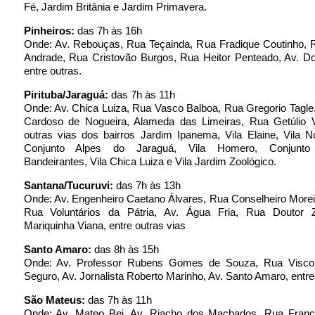
Fé, Jardim Britânia e Jardim Primavera.
Pinheiros:
das 7h às 16h
Onde: Av. Rebouças, Rua Teçainda, Rua Fradique Coutinho, R
Andrade, Rua Cristovão Burgos, Rua Heitor Penteado, Av. Do
entre outras.
Pirituba/Jaraguá:
das 7h às 11h
Onde: Av. Chica Luiza, Rua Vasco Balboa, Rua Gregorio Tagle
Cardoso de Nogueira, Alameda das Limeiras, Rua Getúlio V
outras vias dos bairros Jardim Ipanema, Vila Elaine, Vila 
Conjunto Alpes do Jaraguá, Vila Homero, Conjunto 
Bandeirantes, Vila Chica Luiza e Vila Jardim Zoológico.
Santana/Tucuruvi:
das 7h às 13h
Onde: Av. Engenheiro Caetano Álvares, Rua Conselheiro Morei
Rua Voluntários da Pátria, Av. Água Fria, Rua Doutor 
Mariquinha Viana, entre outras vias
Santo Amaro:
das 8h às 15h
Onde: Av. Professor Rubens Gomes de Souza, Rua Viscon
Seguro, Av. Jornalista Roberto Marinho, Av. Santo Amaro, entre
São Mateus:
das 7h às 11h
Onde: Av. Mateo Bei, Av. Riacho dos Machados, Rua Franci