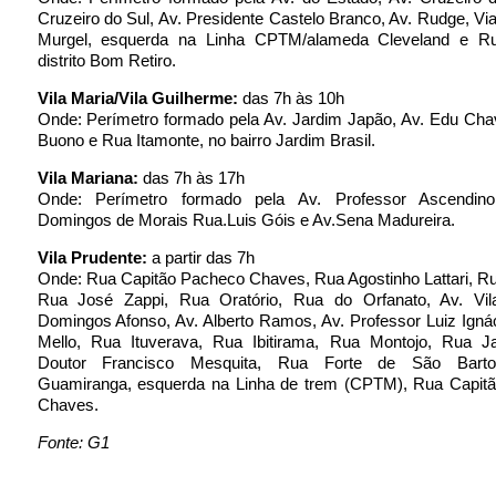
Cruzeiro do Sul, Av. Presidente Castelo Branco, Av. Rudge, Vi
Murgel, esquerda na Linha CPTM/alameda Cleveland e R
distrito Bom Retiro.
Vila Maria/Vila Guilherme:
das 7h às 10h
Onde: Perímetro formado pela Av. Jardim Japão, Av. Edu Chav
Buono e Rua Itamonte, no bairro Jardim Brasil.
Vila Mariana:
das 7h às 17h
Onde: Perímetro formado pela Av. Professor Ascendin
Domingos de Morais Rua.Luis Góis e Av.Sena Madureira.
Vila Prudente:
a partir das 7h
Onde: Rua Capitão Pacheco Chaves, Rua Agostinho Lattari, R
Rua José Zappi, Rua Oratório, Rua do Orfanato, Av. Vi
Domingos Afonso, Av. Alberto Ramos, Av. Professor Luiz Igná
Mello, Rua Ituverava, Rua Ibitirama, Rua Montojo, Rua Ja
Doutor Francisco Mesquita, Rua Forte de São Bart
Guamiranga, esquerda na Linha de trem (CPTM), Rua Capit
Chaves.
Fonte: G1