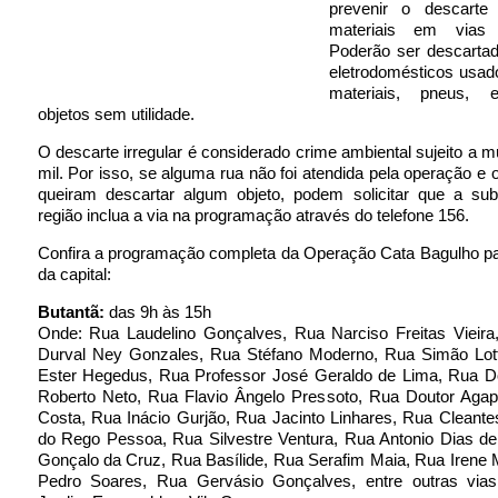
prevenir o descarte 
materiais em vias
Poderão ser descarta
eletrodomésticos usad
materiais, pneus, e
objetos sem utilidade.
O descarte irregular é considerado crime ambiental sujeito a m
mil. Por isso, se alguma rua não foi atendida pela operação e
queiram descartar algum objeto, podem solicitar que a subp
região inclua a via na programação através do telefone 156.
Confira a programação completa da Operação Cata Bagulho pa
da capital:
Butantã:
das 9h às 15h
Onde: Rua Laudelino Gonçalves, Rua Narciso Freitas Vieira
Durval Ney Gonzales, Rua Stéfano Moderno, Rua Simão Lot
Ester Hegedus, Rua Professor José Geraldo de Lima, Rua Do
Roberto Neto, Rua Flavio Ângelo Pressoto, Rua Doutor Agapi
Costa, Rua Inácio Gurjão, Rua Jacinto Linhares, Rua Cleante
do Rego Pessoa, Rua Silvestre Ventura, Rua Antonio Dias de
Gonçalo da Cruz, Rua Basílide, Rua Serafim Maia, Rua Irene
Pedro Soares, Rua Gervásio Gonçalves, entre outras vias