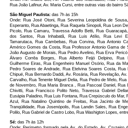
Rua João Lafinur, Av. Maria Cursi, entre outras vias do bairro S
São Miguel Paulista:
das 7h às 15h
Onde: Rua José Otoni, Rua Severina Leopoldina de Sousa
Esperanto, Rua Abaetinga, Rua Raquela Sinopoli, Rua Leon De
Picolo, Rua Camaru, Travessa Adolfo Betti, Rua Guaracapá,
dos Santos, Rua Inhabatã, Rua Luis Atílio, Rua Levi E
Tamarutaca, Rua Cambebas, Rua Corvina, Rua Antonio C
Américo Gomes da Costa, Rua Professor Antonio Gama de S
João Augusto de Morais, Rua Pedro Avelino, Rua Erva Pericó
Álvaro Corrêa Borges, Rua Alberto Feijó Delpino, Rua 
Guilherme Eiras, Rua Engenheiro Manuel Osório, Rua da Ma
Pedro Soares de Andrade, Rua Etelvina Soares Costa, Rua 
Chipué, Rua Bernardo Daddi, Av. Rosária, Rua Revelação, Av.
Carvalho, Rua Tenente Miguel Delia, Rua Pedro de Melo, Rua
de Novembro, Rua Maria Branca , Rua Pascoal Daniel, Rua 
Chivitti, Rua Francisco Polito Neto, Travessa Gabriel Dell
Eusápia Paladino, Rua Luis Fontana, Rua Crepúsculo do Mar,
Azul, Rua Natalino Quintino de Freitas, Rua Jacinto de Me
Tranqüilidade, Rua Josenópolis, Rua Landin Sales, Rua Enge
Polilo, Rua Gabriel de Castro Lobo, Rua Washigton Lopes, entre
Sé:
das 7h às 12h
Onde: Perímetro formado pela Av. do Estado, Av. Cruzeiro d