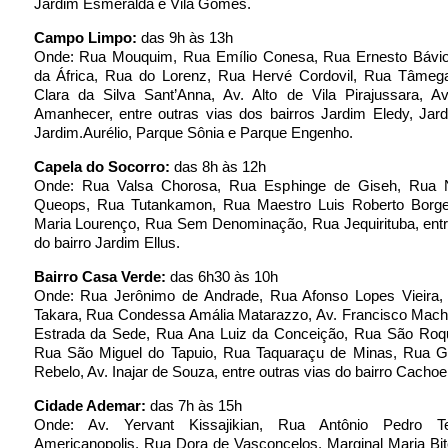
Jardim Esmeralda e Vila Gomes.
Campo Limpo:
das 9h às 13h
Onde: Rua Mouquim, Rua Emílio Conesa, Rua Ernesto Bávi
da África, Rua do Lorenz, Rua Hervé Cordovil, Rua Tâmeg
Clara da Silva Sant’Anna, Av. Alto de Vila Pirajussara, A
Amanhecer, entre outras vias dos bairros Jardim Eledy, Jard
Jardim.Aurélio, Parque Sônia e Parque Engenho.
Capela do Socorro:
das 8h às 12h
Onde: Rua Valsa Chorosa, Rua Esphinge de Giseh, Rua Ne
Queops, Rua Tutankamon, Rua Maestro Luis Roberto Borg
Maria Lourenço, Rua Sem Denominação, Rua Jequirituba, entr
do bairro Jardim Ellus.
Bairro Casa Verde:
das 6h30 às 10h
Onde: Rua Jerônimo de Andrade, Rua Afonso Lopes Vieira
Takara, Rua Condessa Amália Matarazzo, Av. Francisco Macha
Estrada da Sede, Rua Ana Luiz da Conceição, Rua São Roq
Rua São Miguel do Tapuio, Rua Taquaraçu de Minas, Rua Ge
Rebelo, Av. Inajar de Souza, entre outras vias do bairro Cachoei
Cidade Ademar:
das 7h às 15h
Onde: Av. Yervant Kissajikian, Rua Antônio Pedro Te
Americanopolis, Rua Dora de Vasconcelos, Marginal Maria Bite