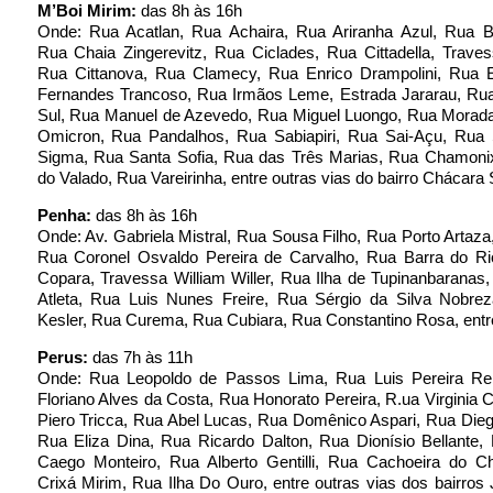
M’Boi Mirim:
das 8h às 16h
Onde: Rua Acatlan, Rua Achaira, Rua Ariranha Azul, Rua B
Rua Chaia Zingerevitz, Rua Ciclades, Rua Cittadella, Travess
Rua Cittanova, Rua Clamecy, Rua Enrico Drampolini, Rua 
Fernandes Trancoso, Rua Irmãos Leme, Estrada Jararau, Rua
Sul, Rua Manuel de Azevedo, Rua Miguel Luongo, Rua Morada
Omicron, Rua Pandalhos, Rua Sabiapiri, Rua Sai-Açu, Rua
Sigma, Rua Santa Sofia, Rua das Três Marias, Rua Chamoni
do Valado, Rua Vareirinha, entre outras vias do bairro Chácara 
Penha:
das 8h às 16h
Onde: Av. Gabriela Mistral, Rua Sousa Filho, Rua Porto Artaza
Rua Coronel Osvaldo Pereira de Carvalho, Rua Barra do R
Copara, Travessa William Willer, Rua Ilha de Tupinanbaranas
Atleta, Rua Luis Nunes Freire, Rua Sérgio da Silva Nobre
Kesler, Rua Curema, Rua Cubiara, Rua Constantino Rosa, entre
Perus:
das 7h às 11h
Onde: Rua Leopoldo de Passos Lima, Rua Luis Pereira R
Floriano Alves da Costa, Rua Honorato Pereira, R.ua Virginia Ca
Piero Tricca, Rua Abel Lucas, Rua Domênico Aspari, Rua Die
Rua Eliza Dina, Rua Ricardo Dalton, Rua Dionísio Bellante
Caego Monteiro, Rua Alberto Gentilli, Rua Cachoeira do C
Crixá Mirim, Rua Ilha Do Ouro, entre outras vias dos bairros