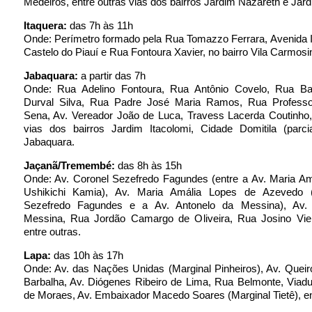
Medeiros, entre outras vias dos bairros Jardim Nazareth e Jar
Itaquera:
das 7h às 11h
Onde: Perímetro formado pela Rua Tomazzo Ferrara, Avenida 
Castelo do Piauí e Rua Fontoura Xavier, no bairro Vila Carmosi
Jabaquara:
a partir das 7h
Onde: Rua Adelino Fontoura, Rua Antônio Covelo, Rua B
Durval Silva, Rua Padre José Maria Ramos, Rua Profess
Sena, Av. Vereador João de Luca, Travess Lacerda Coutinho,
vias dos bairros Jardim Itacolomi, Cidade Domitila (parci
Jabaquara.
Jaçanã/Tremembé:
das 8h às 15h
Onde: Av. Coronel Sezefredo Fagundes (entre a Av. Maria Am
Ushikichi Kamia), Av. Maria Amália Lopes de Azevedo (
Sezefredo Fagundes e a Av. Antonelo da Messina), Av. 
Messina, Rua Jordão Camargo de Oliveira, Rua Josino Vie
entre outras.
Lapa:
das 10h às 17h
Onde: Av. das Nações Unidas (Marginal Pinheiros), Av. Queir
Barbalha, Av. Diógenes Ribeiro de Lima, Rua Belmonte, Viad
de Moraes, Av. Embaixador Macedo Soares (Marginal Tietê), en