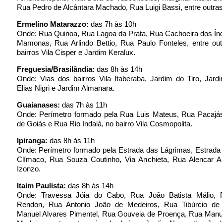
Rua Pedro de Alcântara Machado, Rua Luigi Bassi, entre outras
Ermelino Matarazzo:
das 7h às 10h
Onde: Rua Quinoa, Rua Lagoa da Prata, Rua Cachoeira dos Ín
Mamonas, Rua Arlindo Bettio, Rua Paulo Fonteles, entre out
bairros Vila Cisper e Jardim Keralux.
Freguesia/Brasilândia:
das 8h às 14h
Onde: Vias dos bairros Vila Itaberaba, Jardim do Tiro, Jardi
Elias Nigri e Jardim Almanara.
Guaianases:
das 7h às 11h
Onde: Perímetro formado pela Rua Luis Mateus, Rua Pacajás
de Goiás e Rua Rio Indaiá, no bairro Vila Cosmopolita.
Ipiranga:
das 8h às 11h
Onde: Perímetro formado pela Estrada das Lágrimas, Estrada
Clímaco, Rua Souza Coutinho, Via Anchieta, Rua Alencar A
Izonzo.
Itaim Paulista:
das 8h às 14h
Onde: Travessa Jóia do Cabo, Rua João Batista Málio, 
Rendon, Rua Antonio João de Medeiros, Rua Tibúrcio de
Manuel Alvares Pimentel, Rua Gouveia de Proença, Rua Manu