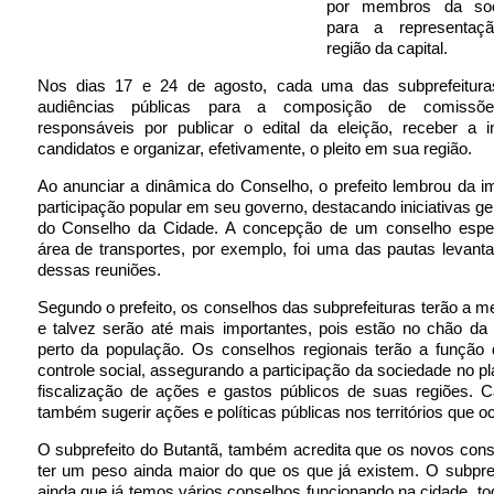
por membros da soci
para a representa
região da capital.
Nos dias 17 e 24 de agosto, cada uma das subprefeitur
audiências públicas para a composição de comissões 
responsáveis por publicar o edital da eleição, receber a i
candidatos e organizar, efetivamente, o pleito em sua região.
Ao anunciar a dinâmica do Conselho, o prefeito lembrou da i
participação popular em seu governo, destacando iniciativas ger
do Conselho da Cidade. A concepção de um conselho espec
área de transportes, por exemplo, foi uma das pautas levan
dessas reuniões.
Segundo o prefeito, os conselhos das subprefeituras terão a
e talvez serão até mais importantes, pois estão no chão da
perto da população. Os conselhos regionais terão a função 
controle social, assegurando a participação da sociedade no p
fiscalização de ações e gastos públicos de suas regiões. C
também sugerir ações e políticas públicas nos territórios que 
O subprefeito do Butantã, também acredita que os novos con
ter um peso ainda maior do que os que já existem. O subpref
ainda que já temos vários conselhos funcionando na cidade, t