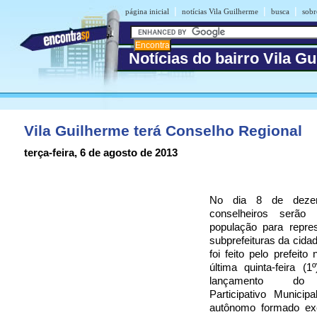
|
|
|
página inicial
notícias Vila Guilherme
busca
sobr
Notícias do bairro Vila G
Vila Guilherme terá Conselho Regional
terça-feira, 6 de agosto de 2013
No dia 8 de dezem
conselheiros serão 
população para repre
subprefeituras da cida
foi feito pelo prefeit
última quinta-feira (1
lançamento do 
Participativo Municip
autônomo formado ex