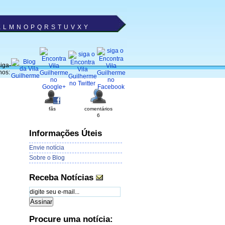
K
L
M
N
O
P
Q
R
S
T
U
V
X
Y
iga-
nos:
fãs
comentários
6
Informações Úteis
Envie notícia
Sobre o Blog
Receba Notícias
Procure uma notícia: