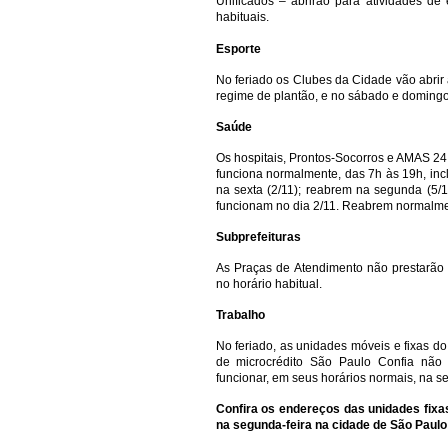
Unificados – abrirão para atividades de 
habituais.
Esporte
No feriado os Clubes da Cidade vão abrir 
regime de plantão, e no sábado e domingo,
Saúde
Os hospitais, Prontos-Socorros e AMAS 24 
funciona normalmente, das 7h às 19h, inc
na sexta (2/11); reabrem na segunda (5/
funcionam no dia 2/11. Reabrem normalmen
Subprefeituras
As Praças de Atendimento não prestarão s
no horário habitual.
Trabalho
No feriado, as unidades móveis e fixas d
de microcrédito São Paulo Confia não 
funcionar, em seus horários normais, na s
Confira os endereços das unidades fix
na segunda-feira na cidade de São Paulo