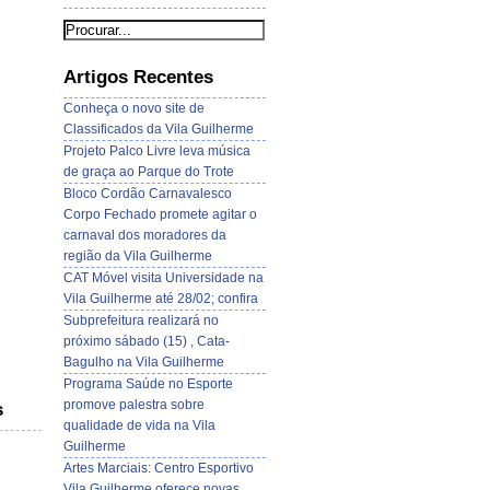
Artigos Recentes
Conheça o novo site de
Classificados da Vila Guilherme
Projeto Palco Livre leva música
de graça ao Parque do Trote
Bloco Cordão Carnavalesco
Corpo Fechado promete agitar o
carnaval dos moradores da
região da Vila Guilherme
CAT Móvel visita Universidade na
Vila Guilherme até 28/02; confira
Subprefeitura realizará no
próximo sábado (15) , Cata-
Bagulho na Vila Guilherme
Programa Saúde no Esporte
promove palestra sobre
s
qualidade de vida na Vila
Guilherme
Artes Marciais: Centro Esportivo
Vila Guilherme oferece novas