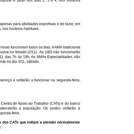
esporte e lazer nos dias 2, 3 e 4, nos horários
apenas para atividades esportivas e de lazer, em
 nos horários habituais.
horas funcionam todos os dias. A AMA tradicional
lusive no feriado (2/11). As UBS não funcionarão
11), das 7h às 19h. As AMAs Especialidades não
te no dia 3/11, sábado.
erviço e voltarão a funcionar na segunda-feira,
o Centro de Apoio ao Trabalho (CATs) e do banco
atenderão a população. Os postos voltarão a
egunda-feira.
as dos CATs que voltam a atender normalmente
: