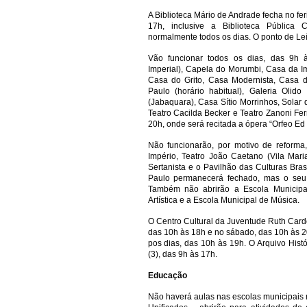
A Biblioteca Mário de Andrade fecha no f
17h, inclusive a Biblioteca Pública C
normalmente todos os dias. O ponto de Leit
Vão funcionar todos os dias, das 9h
Imperial), Capela do Morumbi, Casa da I
Casa do Grito, Casa Modernista, Casa d
Paulo (horário habitual), Galeria Olido
(Jabaquara), Casa Sítio Morrinhos, Solar
Teatro Cacilda Becker e Teatro Zanoni Ferr
20h, onde será recitada a ópera “Orfeo Ed 
Não funcionarão, por motivo de reforma,
Império, Teatro João Caetano (Vila Mar
Sertanista e o Pavilhão das Culturas Bra
Paulo permanecerá fechado, mas o seu 
Também não abrirão a Escola Municipal
Artística e a Escola Municipal de Música.
O Centro Cultural da Juventude Ruth Card
das 10h às 18h e no sábado, das 10h às 2
pos dias, das 10h às 19h. O Arquivo Hist
(3), das 9h às 17h.
Educação
Não haverá aulas nas escolas municipais