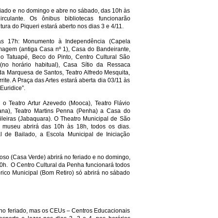
eriado e no domingo e abre no sábado, das 10h às
irculante. Os ônibus bibliotecas funcionarão
ura do Piqueri estará aberto nos dias 3 e 4/11.
 às 17h: Monumento à Independência (Capela
magem (antiga Casa nº 1), Casa do Bandeirante,
o Tatuapé, Beco do Pinto, Centro Cultural São
 (no horário habitual), Casa Sítio da Ressaca
 da Marquesa de Santos, Teatro Alfredo Mesquita,
rite. A Praça das Artes estará aberta dia 03/11 às
Euridice”.
 o Teatro Artur Azevedo (Mooca), Teatro Flávio
iana), Teatro Martins Penna (Penha) a Casa do
sileiras (Jabaquara). O Theatro Municipal de São
museu abrirá das 10h às 18h, todos os dias.
 de Bailado, a Escola Municipal de Iniciação
oso (Casa Verde) abrirá no feriado e no domingo,
0h. O Centro Cultural da Penha funcionará todos
órico Municipal (Bom Retiro) só abrirá no sábado
 no feriado, mas os CEUs – Centros Educacionais