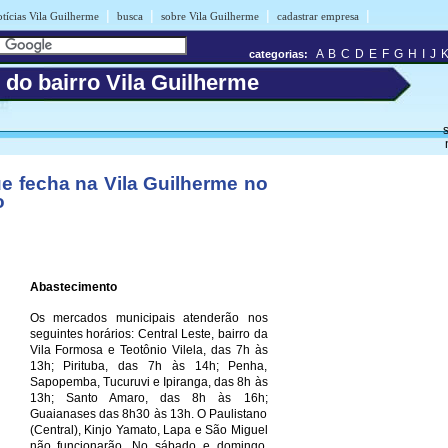
|
|
|
|
tícias Vila Guilherme
busca
sobre Vila Guilherme
cadastrar empresa
A
B
C
D
E
F
G
H
I
J
categorias:
 do bairro Vila Guilherme
s
ue fecha na Vila Guilherme no
o
Abastecimento
Os mercados municipais atenderão nos
seguintes horários: Central Leste, bairro da
Vila Formosa e Teotônio Vilela, das 7h às
13h; Pirituba, das 7h às 14h; Penha,
Sapopemba, Tucuruvi e Ipiranga, das 8h às
13h; Santo Amaro, das 8h às 16h;
Guaianases das 8h30 às 13h. O Paulistano
(Central), Kinjo Yamato, Lapa e São Miguel
não funcionarão. No sábado e domingo,