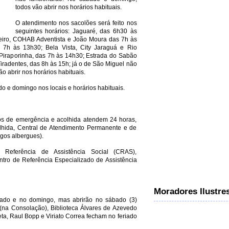
todos vão abrir nos horários habituais.
O atendimento nos sacolões será feito nos
seguintes horários: Jaguaré, das 6h30 às
eiro, COHAB Adventista e João Moura das 7h às
 7h às 13h30; Bela Vista, City Jaraguá e Rio
iraporinha, das 7h às 14h30; Estrada do Sabão
iradentes, das 8h às 15h; já o de São Miguel não
o abrir nos horários habituais.
ado e domingo nos locais e horários habituais.
os de emergência e acolhida atendem 24 horas,
olhida, Central de Atendimento Permanente e de
gos albergues).
 Referência de Assistência Social (CRAS),
ntro de Referência Especializado de Assistência
Moradores Ilustre
riado e no domingo, mas abrirão no sábado (3)
 (na Consolação), Biblioteca Álvares de Azevedo
eta, Raul Bopp e Viriato Correa fecham no feriado