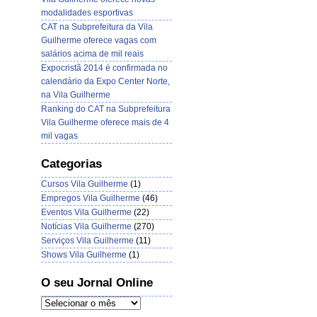
modalidades esportivas
CAT na Subprefeitura da Vila
Guilherme oferece vagas com
salários acima de mil reais
Expocristã 2014 é confirmada no
calendário da Expo Center Norte,
na Vila Guilherme
Ranking do CAT na Subprefeitura
Vila Guilherme oferece mais de 4
mil vagas
Categorias
Cursos Vila Guilherme
(1)
Empregos Vila Guilherme
(46)
Eventos Vila Guilherme
(22)
Notícias Vila Guilherme
(270)
Serviços Vila Guilherme
(11)
Shows Vila Guilherme
(1)
O seu Jornal Online