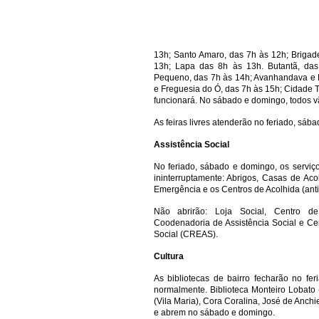
13h; Santo Amaro, das 7h às 12h; Brigad
13h; Lapa das 8h às 13h. Butantã, das
Pequeno, das 7h às 14h; Avanhandava e P
e Freguesia do Ó, das 7h às 15h; Cidade T
funcionará. No sábado e domingo, todos vã
As feiras livres atenderão no feriado, sáb
Assistência Social
No feriado, sábado e domingo, os serviç
ininterruptamente: Abrigos, Casas de Ac
Emergência e os Centros de Acolhida (anti
Não abrirão: Loja Social, Centro de
Coodenadoria de Assistência Social e Ce
Social (CREAS).
Cultura
As bibliotecas de bairro fecharão no fe
normalmente. Biblioteca Monteiro Lobato
(Vila Maria), Cora Coralina, José de Anchi
e abrem no sábado e domingo.